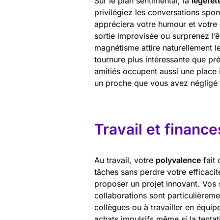
Sur le plan sentimental, la
légèret
privilégiez les conversations spo
appréciera votre humour et votre 
sortie improvisée ou surprenez l’ê
magnétisme attire naturellement l
tournure plus intéressante que pr
amitiés occupent aussi une place 
un proche que vous avez négligé
Travail et finance
Au travail, votre
polyvalence
fait 
tâches sans perdre votre efficaci
proposer un projet innovant. Vos s
collaborations sont particulièremen
collègues ou à travailler en équip
achats impulsifs même si la tentat