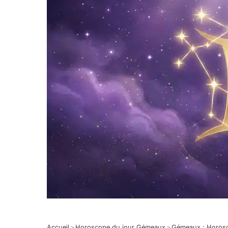
Accueil
>
Horoscope du jour Gémeaux
>
Gémeaux : Horos