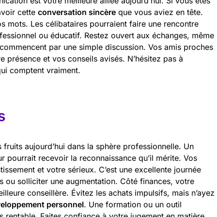
ication est votre meilleure alliée aujourd’hui. Si vous êtes
avoir cette
conversation sincère
que vous aviez en tête.
os mots. Les célibataires pourraient faire une rencontre
ofessionnel ou éducatif. Restez ouvert aux échanges, même
res commencent par une simple discussion. Vos amis proches
re présence et vos conseils avisés. N’hésitez pas à
ui comptent vraiment.
s
 fruits aujourd’hui dans la sphère professionnelle. Un
ur pourrait recevoir la reconnaissance qu’il mérite. Vos
tissement et votre sérieux. C’est une excellente journée
s ou solliciter une augmentation. Côté finances, votre
illeure conseillère. Évitez les achats impulsifs, mais n’ayez
eloppement personnel
. Une formation ou un outil
ès rentable. Faites confiance à votre jugement en matière