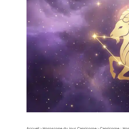
Accueil
>
Horoscope du jour Capricorne
>
Capricorne : Ho