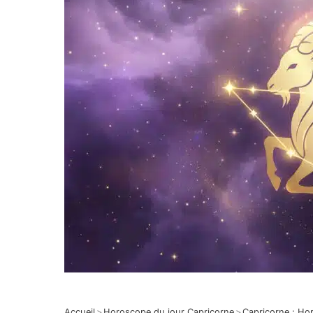
Accueil
>
Horoscope du jour Capricorne
>
Capricorne : Ho