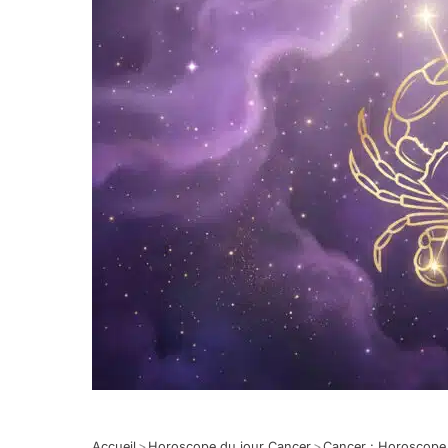
Accueil
>
Horoscope du jour Cancer
>
Cancer : Horoscope