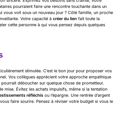
on sincère. Exprimez vos besoins sans crainte, votre
bataires pourraient faire une rencontre touchante dans un
ui vous voit sous un nouveau jour ? Côté famille, un proche
enveillante. Votre capacité à
créer du lien
fait toute la
peler cette personne à qui vous pensez depuis quelques
s
ticulièrement stimulée. C’est le bon jour pour proposer vos
onnel. Vos collègues apprécient votre approche empathique
 pourrait déboucher sur quelque chose de prometteur.
e mise. Évitez les achats impulsifs, même si la tentation
estissements réfléchis
ou l’épargne. Une rentrée d’argent
ous faire sourire. Pensez à réviser votre budget si vous le