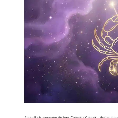
Accueil
>
Horoscope du jour Cancer
>
Cancer : Horoscope