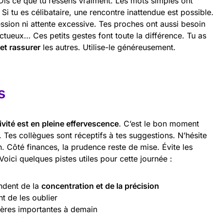
 Dis ce que tu ressens vraiment. Les mots simples ont
i tu es célibataire, une rencontre inattendue est possible.
ession ni attente excessive. Tes proches ont aussi besoin
ctueux… Ces petits gestes font toute la différence. Tu as
et rassurer
les autres. Utilise-le généreusement.
s
ivité est en pleine effervescence
. C’est le bon moment
 Tes collègues sont réceptifs à tes suggestions. N’hésite
. Côté finances, la prudence reste de mise. Évite les
oici quelques pistes utiles pour cette journée :
andent de la
concentration et de la précision
t de les oublier
ières importantes à demain