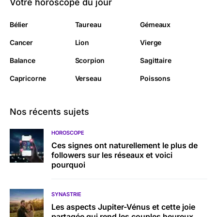
Votre horoscope du jour
Bélier
Taureau
Gémeaux
Cancer
Lion
Vierge
Balance
Scorpion
Sagittaire
Capricorne
Verseau
Poissons
Nos récents sujets
HOROSCOPE
Ces signes ont naturellement le plus de
followers sur les réseaux et voici
pourquoi
SYNASTRIE
Les aspects Jupiter-Vénus et cette joie
partagée qui rend les couples heureux