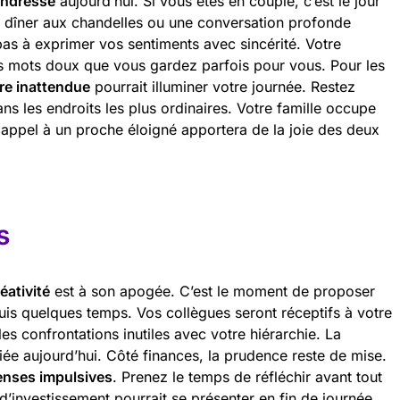
endresse
aujourd’hui. Si vous êtes en couple, c’est le jour
n dîner aux chandelles ou une conversation profonde
pas à exprimer vos sentiments avec sincérité. Votre
es mots doux que vous gardez parfois pour vous. Pour les
re inattendue
pourrait illuminer votre journée. Restez
s les endroits les plus ordinaires. Votre famille occupe
appel à un proche éloigné apportera de la joie des deux
s
éativité
est à son apogée. C’est le moment de proposer
is quelques temps. Vos collègues seront réceptifs à votre
les confrontations inutiles avec votre hiérarchie. La
liée aujourd’hui. Côté finances, la prudence reste de mise.
nses impulsives
. Prenez le temps de réfléchir avant tout
d’investissement pourrait se présenter en fin de journée.