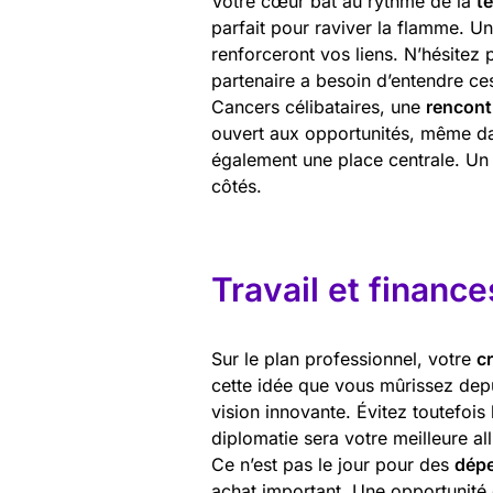
Votre cœur bat au rythme de la
t
parfait pour raviver la flamme. U
renforceront vos liens. N’hésitez 
partenaire a besoin d’entendre c
Cancers célibataires, une
rencont
ouvert aux opportunités, même dan
également une place centrale. Un 
côtés.
Travail et finance
Sur le plan professionnel, votre
cr
cette idée que vous mûrissez depu
vision innovante. Évitez toutefois 
diplomatie sera votre meilleure al
Ce n’est pas le jour pour des
dépe
achat important. Une opportunité 