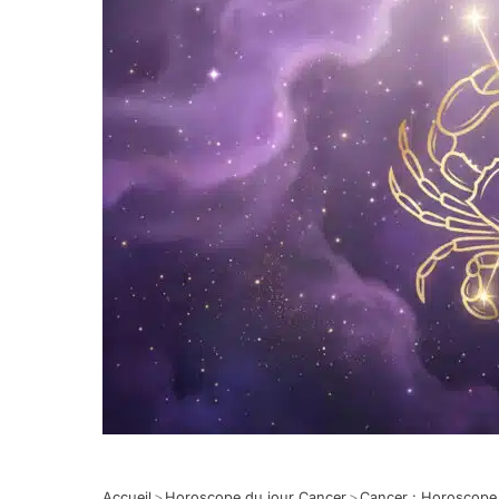
Accueil
>
Horoscope du jour Cancer
>
Cancer : Horoscope