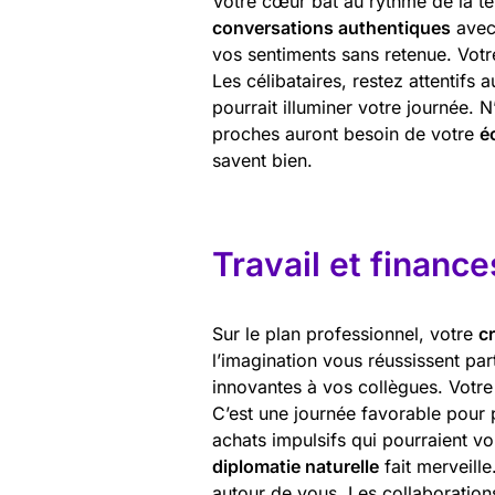
Votre cœur bat au rythme de la ten
conversations authentiques
avec 
vos sentiments sans retenue. Votr
Les célibataires, restez attentifs
pourrait illuminer votre journée. N
proches auront besoin de votre
é
savent bien.
Travail et finance
Sur le plan professionnel, votre
c
l’imagination vous réussissent pa
innovantes à vos collègues. Votre 
C’est une journée favorable pour p
achats impulsifs qui pourraient vo
diplomatie naturelle
fait merveille
autour de vous. Les collaboration