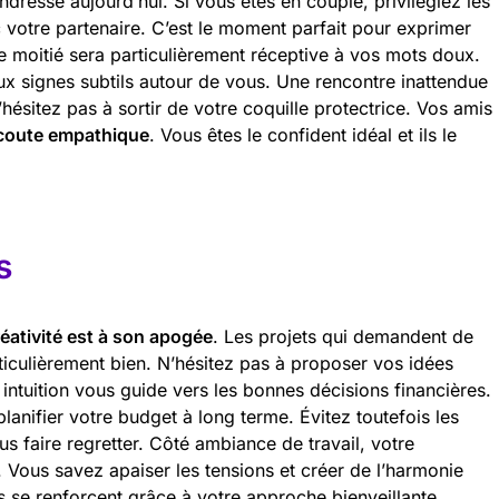
dresse aujourd’hui. Si vous êtes en couple, privilégiez les
votre partenaire. C’est le moment parfait pour exprimer
e moitié sera particulièrement réceptive à vos mots doux.
 aux signes subtils autour de vous. Une rencontre inattendue
’hésitez pas à sortir de votre coquille protectrice. Vos amis
coute empathique
. Vous êtes le confident idéal et ils le
s
réativité est à son apogée
. Les projets qui demandent de
rticulièrement bien. N’hésitez pas à proposer vos idées
intuition vous guide vers les bonnes décisions financières.
lanifier votre budget à long terme. Évitez toutefois les
us faire regretter. Côté ambiance de travail, votre
. Vous savez apaiser les tensions et créer de l’harmonie
s se renforcent grâce à votre approche bienveillante.