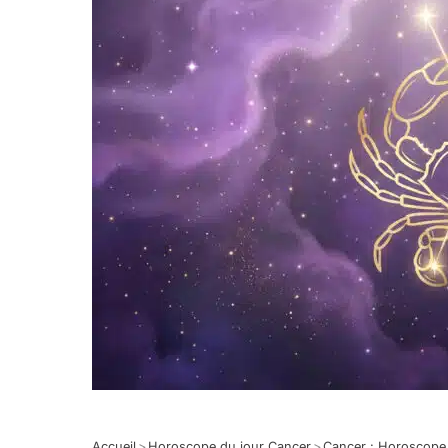
Accueil
>
Horoscope du jour Cancer
>
Cancer : Horoscope