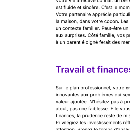
Votre vie affective connaît un bel
est fluide et sincère. C’est le mo
Votre partenaire apprécie particul
la maison, dans votre cocon. Les 
un contexte familier. Peut-être un
aux surprises. Côté famille, vos 
à un parent éloigné ferait des merv
Travail et finance
Sur le plan professionnel, votre
cr
innovantes aux problèmes qui sem
valeur ajoutée. N’hésitez pas à pr
atout, pas une faiblesse. Elle v
finances, la prudence reste de mis
Privilégiez les investissements réf
attention. Prenez le temps d’anal