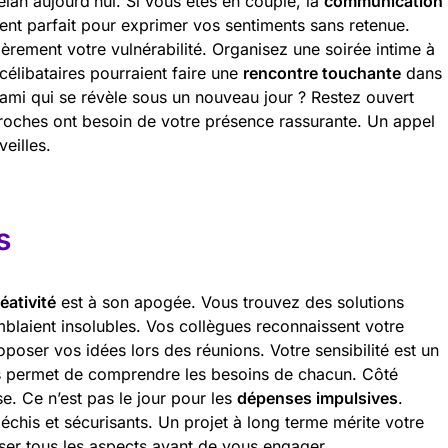
 élan aujourd’hui. Si vous êtes en couple, la
communication
ment parfait pour exprimer vos sentiments sans retenue.
ièrement votre vulnérabilité. Organisez une soirée intime à
célibataires pourraient faire une
rencontre touchante
dans
 ami qui se révèle sous un nouveau jour ? Restez ouvert
proches ont besoin de votre présence rassurante. Un appel
eilles.
s
éativité
est à son apogée. Vous trouvez des solutions
blaient insolubles. Vos collègues reconnaissent votre
oposer vos idées lors des réunions. Votre sensibilité est un
ous permet de comprendre les besoins de chacun. Côté
e. Ce n’est pas le jour pour les
dépenses impulsives
.
léchis et sécurisants. Un projet à long terme mérite votre
yser tous les aspects avant de vous engager.