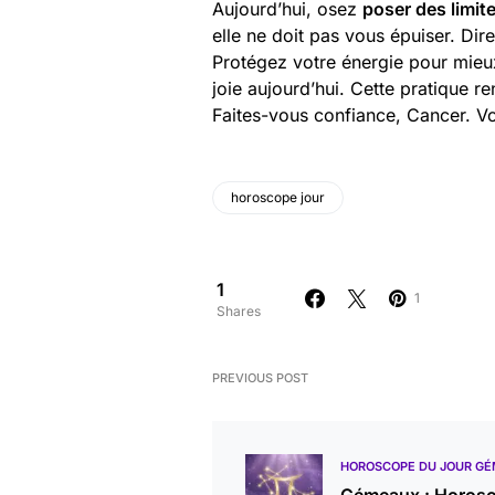
Aujourd’hui, osez
poser des limit
elle ne doit pas vous épuiser. Di
Protégez votre énergie pour mieux
joie aujourd’hui. Cette pratique r
Faites-vous confiance, Cancer. V
horoscope jour
1
1
Shares
PREVIOUS POST
HOROSCOPE DU JOUR G