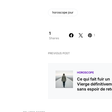
horoscope jour
1
1
Shares
PREVIOUS POST
HOROSCOPE
Ce qui fait fuir un
Vierge définitive
sans espoir de ret