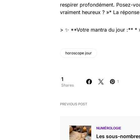
respirer profondément. Posez-vou
vraiment heureux ? »* La réponse 
> ✨ **Votre mantra du jour :** * 
horoscope jour
1
1
Shares
PREVIOUS POST
NUMÉROLOGIE
Les sous-nombres