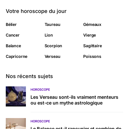
Votre horoscope du jour
Bélier
Taureau
Gémeaux
Cancer
Lion
Vierge
Balance
Scorpion
Sagittaire
Capricorne
Verseau
Poissons
Nos récents sujets
HOROSCOPE
Les Verseau sont-ils vraiment menteurs
ou est-ce un mythe astrologique
HOROSCOPE
Le Balance est-il rancunier et combien de