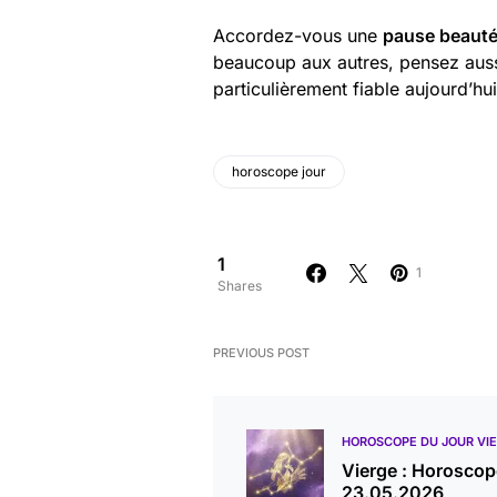
Accordez-vous une
pause beaut
beaucoup aux autres, pensez aussi 
particulièrement fiable aujourd’hui
horoscope jour
1
1
Shares
PREVIOUS POST
HOROSCOPE DU JOUR VI
Vierge : Horoscop
23.05.2026