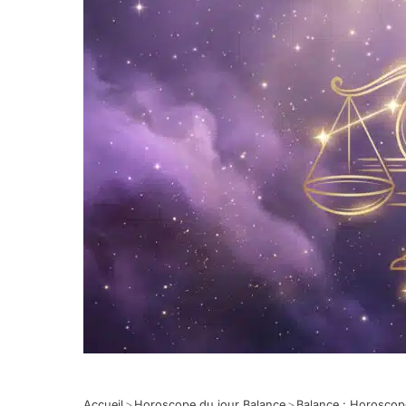
Accueil
>
Horoscope du jour Balance
>
Balance : Horosco