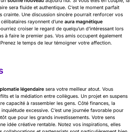
d’un
souffle nouveau
aujourd’hui. Si vous êtes en couple, la
re sera fluide et authentique. C’est le moment parfait
 crainte. Une discussion sincère pourrait renforcer vos
s célibataires rayonnent d’une
aura magnétique
pourriez croiser le regard de quelqu’un d’intéressant lors
pas à faire le premier pas. Vos amis occupent également
 Prenez le temps de leur témoigner votre affection.
s
iplomatie légendaire
sera votre meilleur atout. Vous
flits et la médiation entre collègues. Un projet en suspens
re capacité à rassembler les gens. Côté finances, la
 inquiétude excessive. C’est une journée favorable pour
utôt que pour les grands investissements. Votre sens
ne idée créative rentable. Notez vos inspirations, elles
s collaborations et partenariats sont particulièrement bien