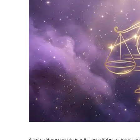
Accueil
>
Horoscope du jour Balance
>
Balance : Horoscop